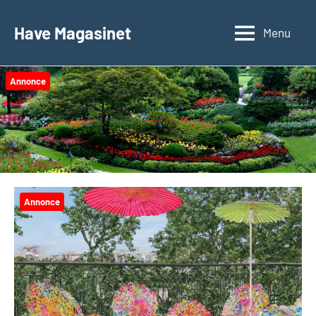
Videre
til
Have Magasinet
Menu
indhold
Annonce
Annonce