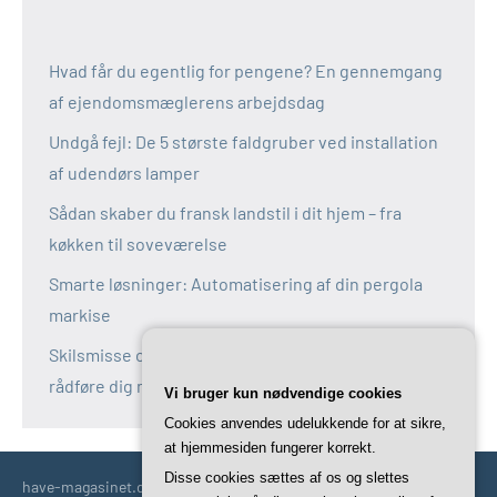
Hvad får du egentlig for pengene? En gennemgang
af ejendomsmæglerens arbejdsdag
Undgå fejl: De 5 største faldgruber ved installation
af udendørs lamper
Sådan skaber du fransk landstil i dit hjem – fra
køkken til soveværelse
Smarte løsninger: Automatisering af din pergola
markise
Skilsmisse og fælles bolig: Derfor bør du altid
rådføre dig med en boligadvokat
Vi bruger kun nødvendige cookies
Cookies anvendes udelukkende for at sikre,
at hjemmesiden fungerer korrekt.
Disse cookies sættes af os og slettes
have-magasinet.dk | Havetips | Tricks | Idéer | Trends og mere