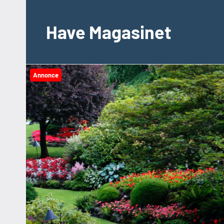
Videre
til
Have Magasinet
indhold
Annonce