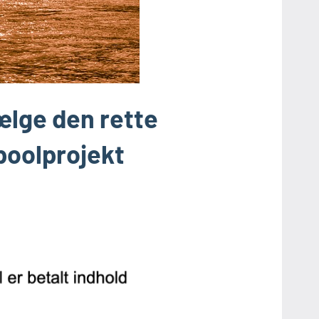
vælge den rette
gpoolprojekt