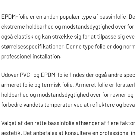
EPDM-folie er en anden populær type af bassinfolie. Den
ekstreme holdbarhed og modstandsdygtighed over for k
også elastisk og kan strække sig for at tilpasse sig eve
størrelsesspecifikationer. Denne type folie er dog nor
professionel installation.
Udover PVC- og EPDM-folie findes der også andre speci
armeret folie og termisk folie. Armeret folie er forstæ
holdbarhed og modstandsdygtighed over for revner og hul
forbedre vandets temperatur ved at reflektere og beva
Valget af den rette bassinfolie afhænger af flere fakt
æstetik. Det anbefales at konsultere en professionel in