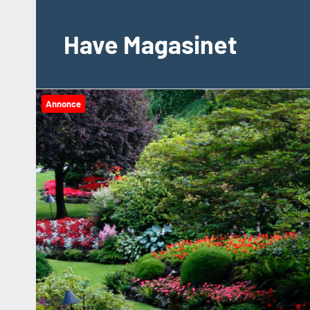
Videre
til
Have Magasinet
indhold
Annonce