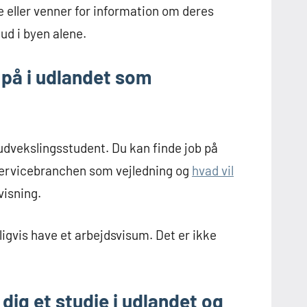
ie eller venner for information om deres
ud i byen alene.
 på i udlandet som
dvekslingsstudent. Du kan finde job på
i servicebranchen som vejledning og
hvad vil
isning.
ligvis have et arbejdsvisum. Det er ikke
dig et studie i udlandet og