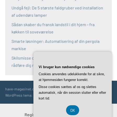
Undgå fejl: De 5 største faldgruber ved installation
af udendørs lamper
Sådan skaber du fransk landstil i dit hjem – fra
køkken til soveværelse
Smarte løsninger: Automatisering af din pergola
markise
Skilsmisse og fælles bolig: Derfor bør du altid
rådføre dig med en boligadvokat
Vi bruger kun nødvendige cookies
Cookies anvendes udelukkende for at sikre,
at hjemmesiden fungerer korrekt.
Disse cookies sættes af os og slettes
have-magasinet.dk | Havetips | Tricks | Idéer | Trends og mere
automatisk, når din session slutter eller efter
WordPress tema: Occasio by ThemeZee.
kort tid.
OK
Registreringsnummer DK-37 40 77 39