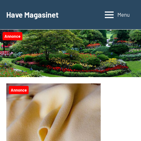
Videre
til
Have Magasinet
Menu
indhold
Annonce
Annonce