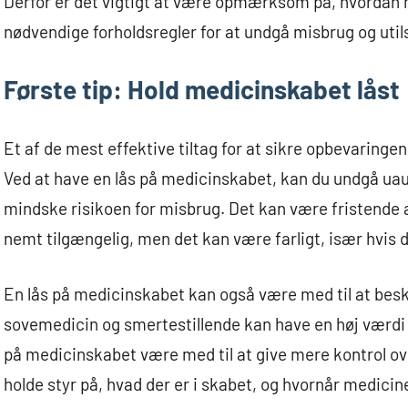
Derfor er det vigtigt at være opmærksom på, hvordan 
nødvendige forholdsregler for at undgå misbrug og util
Første tip: Hold medicinskabet låst
Et af de mest effektive tiltag for at sikre opbevaringe
Ved at have en lås på medicinskabet, kan du undgå ua
mindske risikoen for misbrug. Det kan være fristende 
nemt tilgængelig, men det kan være farligt, især hvis 
En lås på medicinskabet kan også være med til at besk
sovemedicin og smertestillende kan have en høj værdi
på medicinskabet være med til at give mere kontrol o
holde styr på, hvad der er i skabet, og hvornår medicin