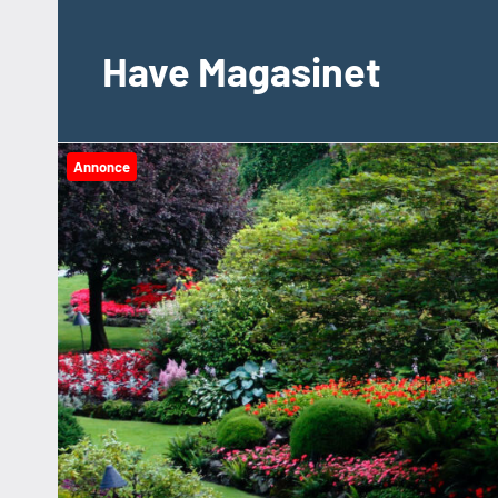
Videre
til
Have Magasinet
indhold
Annonce