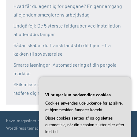
Hvad får du egentlig for pengene? En gennemgang
af ejendomsmæglerens arbejdsdag
Undgå fejl: De 5 største faldgruber ved installation
af udendørs lamper
Sådan skaber du fransk landstil i dit hjem – fra
køkken til soveværelse
Smarte løsninger: Automatisering af din pergola
markise
Skilsmisse og fælles bolig: Derfor bør du altid
rådføre dig med en boligadvokat
Vi bruger kun nødvendige cookies
Cookies anvendes udelukkende for at sikre,
at hjemmesiden fungerer korrekt.
Disse cookies sættes af os og slettes
have-magasinet.dk | Havetips | Tricks | Idéer | Trends og mere
automatisk, når din session slutter eller efter
WordPress tema: Occasio by ThemeZee.
kort tid.