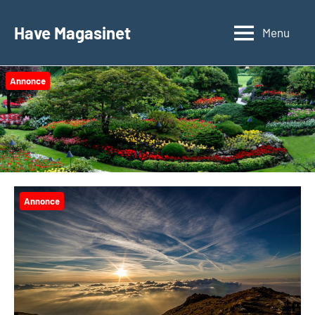
Videre
til
Have Magasinet
Menu
indhold
Annonce
Annonce