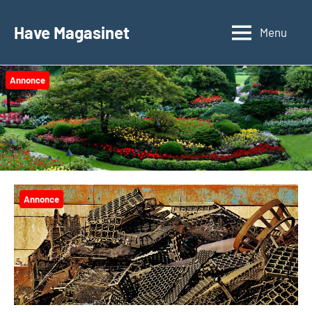
Videre
til
Have Magasinet
Menu
indhold
Annonce
Annonce