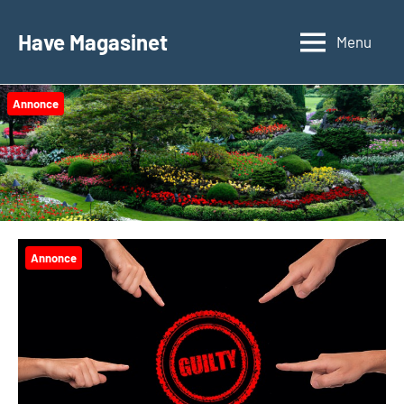
Videre
til
Have Magasinet
Menu
indhold
Annonce
Annonce