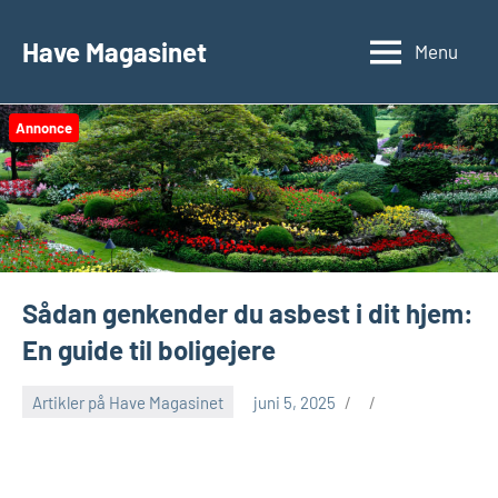
Videre
til
Have Magasinet
Menu
indhold
Annonce
Sådan genkender du asbest i dit hjem:
En guide til boligejere
Artikler på Have Magasinet
juni 5, 2025