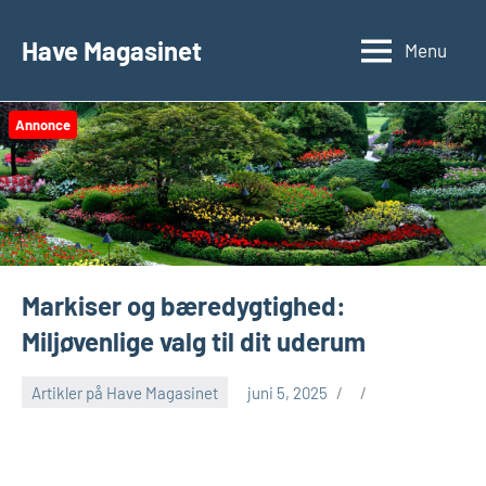
Videre
til
Have Magasinet
Menu
indhold
Annonce
Markiser og bæredygtighed:
Miljøvenlige valg til dit uderum
Artikler på Have Magasinet
juni 5, 2025