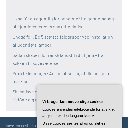
Hvad får du egentlig for pengene? En gennemgang
af ejendomsmæglerens arbejdsdag
Undgå fejl: De 5 største faldgruber ved installation
af udendørs lamper
Sådan skaber du fransk landstil i dit hjem – fra
køkken til soveværelse
Smarte løsninger: Automatisering af din pergola
markise
Skilsmisse og fælles bolig: Derfor bør du altid
rådføre dig med en boligadvokat
Vi bruger kun nødvendige cookies
Cookies anvendes udelukkende for at sikre,
at hjemmesiden fungerer korrekt.
Disse cookies sættes af os og slettes
have-magasinet.dk | Havetips | Tricks | Idéer | Trends og mere