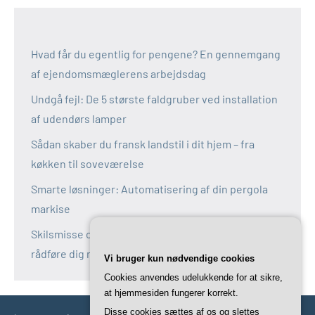
Hvad får du egentlig for pengene? En gennemgang
af ejendomsmæglerens arbejdsdag
Undgå fejl: De 5 største faldgruber ved installation
af udendørs lamper
Sådan skaber du fransk landstil i dit hjem – fra
køkken til soveværelse
Smarte løsninger: Automatisering af din pergola
markise
Skilsmisse og fælles bolig: Derfor bør du altid
rådføre dig med en boligadvokat
Vi bruger kun nødvendige cookies
Cookies anvendes udelukkende for at sikre,
at hjemmesiden fungerer korrekt.
Disse cookies sættes af os og slettes