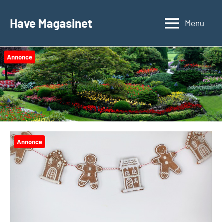
Videre
til
Have Magasinet
Menu
indhold
Annonce
Annonce