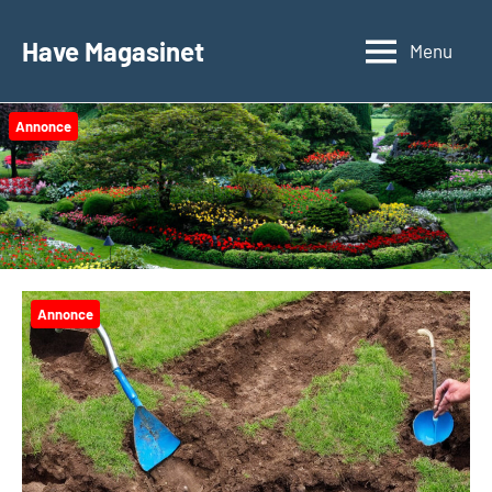
Videre
til
Have Magasinet
Menu
indhold
Annonce
Annonce