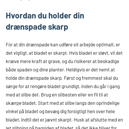
Hvordan du holder din
drænspade skarp
For at din drænspade kan udføre sit arbejde optimalt, er
det vigtigt, at bladet er skarpt. Hvis bladet er sløvt, vil det
kræve mere kraft at grave, og du risikerer at beskadige
både spaden og dine planter. Heldigvis er det nemt at
holde din drænspade skarp. Først og fremmest skal du
sørge for at rengøre bladet grundigt, inden du går i gang
med at slibe det. Brug en slibesten eller en fil til at
skærpe bladet. Start med at slibe langs den oprindelige
vinkel på bladet og bevæg dig forsigtigt hen over hele
bladet, indtil det er jævnt skarpt. Husk at afslutte med en
let slibning på bagsiden af bladet, så det ikke bliver for