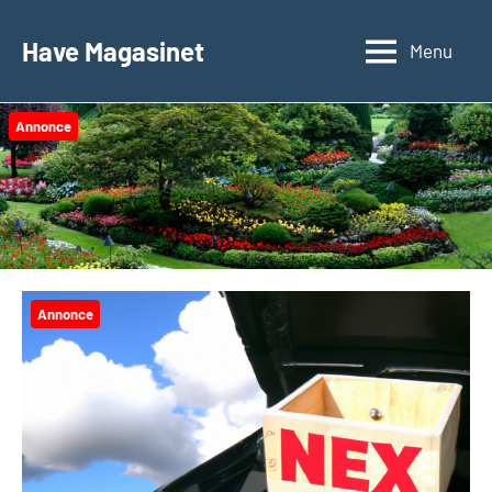
Videre
til
Have Magasinet
Menu
indhold
Annonce
Annonce