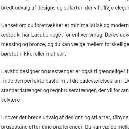
bredt udvalg af designs og stilarter, der vil tilføje ele
Uanset om du foretrækker et minimalistisk og moderne 
æstetik, har Lavabo noget for enhver smag. Deres udval
messing og bronze, og du kan vælge mellem forskellig
børstet nikkel eller mat sort.
Lavabo designer brusestænger er også tilgængelige i fo
finde den perfekte pasform til dit badeværelsesrum. 
standardstænger og regnbruserstænger, der vil forvandl
velvære.
Udover det brede udvalg af designs og stilarter, tilbyd
brusestang efter dine præferencer. Du kan vælge mell