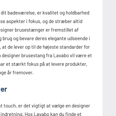
 dit badeværelse, er kvalitet og holdbarhed
se aspekter i fokus, og de stræber altid
esigner brusestænger er fremstillet af
ig brug og bevare deres elegante udseende i
 at de lever op til de højeste standarder for
in designer brusestang fra Lavabo vil være et
har et stærkt fokus på at levere produkter,
nge år fremover.
ter
t touch, er det vigtigt at vælge en designer
g indretning. Hos Lavabo kan du finde et