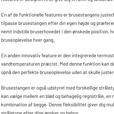
En af de funktionelle features er brusestangens justerb
tilpasse brusestangen efter din egen højde og præferen
nemt indstille bruserhovedet i den ønskede position, hv
bruseoplevelse hver gang.
En anden innovativ feature er den integrerede termosta
vandtemperaturen præcist. Med denne funktion kan d
opnå den perfekte bruseoplevelse uden at skulle just
Brusestangen er også udstyret med forskellige strålety
kan vælge mellem en blød og behagelig regnstråle, en
kombination af begge. Denne fleksibilitet giver dig mu
stråletype efter dine ønsker og behov.