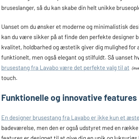
bruseslanger, så du kan skabe din helt unikke bruseopl
Uanset om du ønsker et moderne og minimalistisk design
kan du være sikker på at finde den perfekte designer 
kvalitet, holdbarhed og æstetik giver dig mulighed for
funktionelt, men også elegant og stilfuldt. Så uanset hv
brusestang fra Lavabo være det perfekte valg til at
touch.
Funktionelle og innovative features
En designer brusestang fra Lavabo er ikke kun et æstet
badeværelse, men den er også udstyret med en række f
features er designet til at give dig en unik og luksuriø