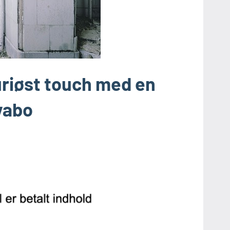
uriøst touch med en
vabo