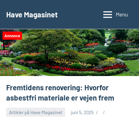
Videre
til
Have Magasinet
Menu
indhold
Annonce
Fremtidens renovering: Hvorfor
asbestfri materiale er vejen frem
Artikler på Have Magasinet
juni 5, 2025