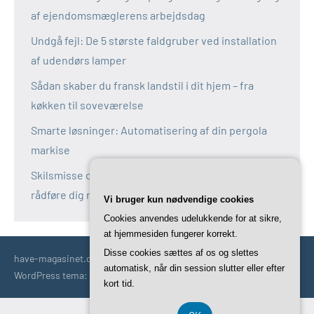
af ejendomsmæglerens arbejdsdag
Undgå fejl: De 5 største faldgruber ved installation
af udendørs lamper
Sådan skaber du fransk landstil i dit hjem – fra
køkken til soveværelse
Smarte løsninger: Automatisering af din pergola
markise
Skilsmisse og fælles bolig: Derfor bør du altid
rådføre dig med en boligadvokat
Vi bruger kun nødvendige cookies
Cookies anvendes udelukkende for at sikre,
at hjemmesiden fungerer korrekt.
Disse cookies sættes af os og slettes
have-magasinet.dk | Havetips | Tricks | Idéer | Trends og mere
automatisk, når din session slutter eller efter
WordPress tema: Occasio by ThemeZee.
kort tid.