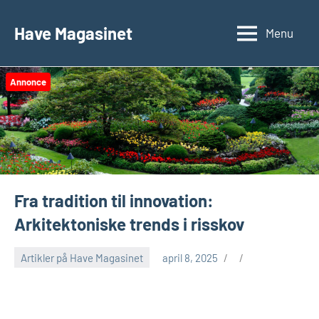
Videre
til
Have Magasinet
Menu
indhold
Annonce
Fra tradition til innovation:
Arkitektoniske trends i risskov
Artikler på Have Magasinet
april 8, 2025