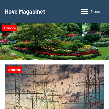
Videre
til
Have Magasinet
Menu
indhold
Annonce
Annonce