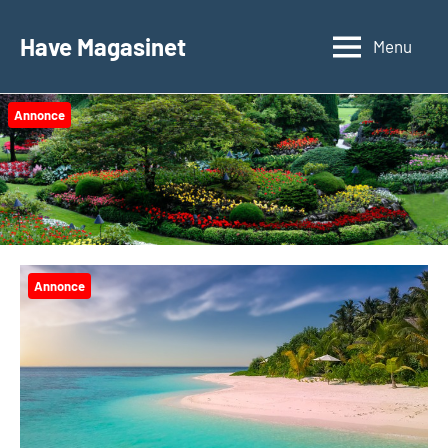
Videre
til
Have Magasinet
Menu
indhold
Annonce
Annonce