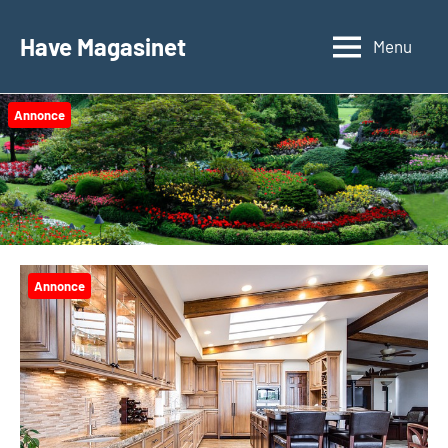
Videre
til
Have Magasinet
Menu
indhold
Annonce
Annonce