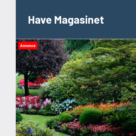
Videre
til
Have Magasinet
indhold
Annonce