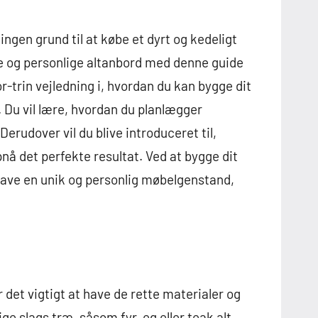
r ingen grund til at købe et dyrt og kedeligt
ke og personlige altanbord med denne guide
-for-trin vejledning i, hvordan du kan bygge dit
. Du vil lære, hvordan du planlægger
erudover vil du blive introduceret til,
pnå det perfekte resultat. Ved at bygge dit
have en unik og personlig møbelgenstand,
 det vigtigt at have de rette materialer og
ge slags træ, såsom fyr, eg eller teak alt