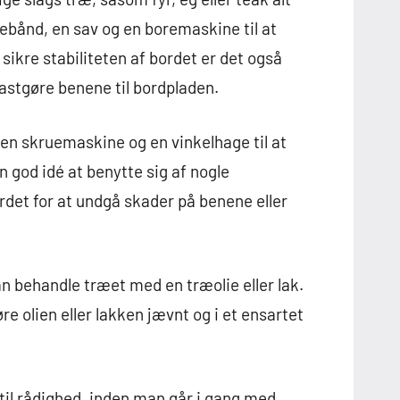
ebånd, en sav og en boremaskine til at
 sikre stabiliteten af bordet er det også
fastgøre benene til bordpladen.
en skruemaskine og en vinkelhage til at
n god idé at benytte sig af nogle
rdet for at undgå skader på benene eller
an behandle træet med en træolie eller lak.
re olien eller lakken jævnt og i et ensartet
 til rådighed, inden man går i gang med