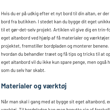
Hvis du er på udkig efter et nyt bord til din altan, er de
bord fra butikken. I stedet kan du bygge dit eget unik
til et gør-det-selv projekt. Artiklen vil give dig en trin
eget altanbord ved hjælp af få materialer og værktøjer
projektet, fremstiller bordpladen og monterer benene. D
hvordan du behandler træet og få tips og tricks til at o
eget altanbord vil du ikke kun spare penge, men også 
som du selv har skabt.
Materialer og værktøj
Når man skal i gang med at bygge sit eget altanbord, er
værktøj. Til bordpladen kan man benytte sig af forskelli