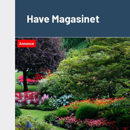
Videre
til
Have Magasinet
indhold
Annonce