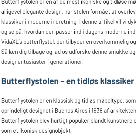
Butterflystolen er en af de mest ikoniske og tidløse mø
alligevel elegante design, har stolen formået at overl
klassiker i moderne indretning. I denne artikel vil vi d
og se på, hvordan den passer ind i dagens moderne indre
VidaXL’s butterflystol, der tilbyder en overkommelig o
Så læn dig tilbage og lad os udforske denne smukke og t
designentusiaster i generationer.
Butterflystolen – en tidløs klassiker
Butterflystolen er en klassisk og tidløs møbeltype, som
oprindeligt designet i Buenos Aires i 1938 af arkitekt
Butterflystolen blev hurtigt populær blandt kunstnere o
som et ikonisk designobjekt.