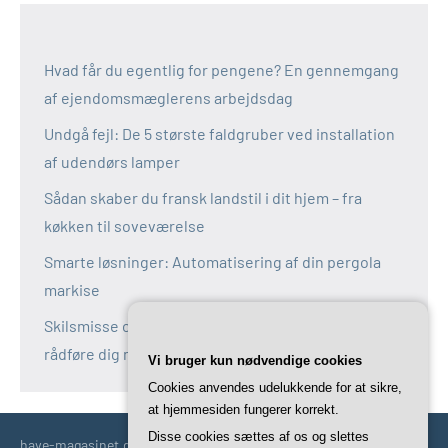
Hvad får du egentlig for pengene? En gennemgang
af ejendomsmæglerens arbejdsdag
Undgå fejl: De 5 største faldgruber ved installation
af udendørs lamper
Sådan skaber du fransk landstil i dit hjem – fra
køkken til soveværelse
Smarte løsninger: Automatisering af din pergola
markise
Skilsmisse og fælles bolig: Derfor bør du altid
rådføre dig med en boligadvokat
Vi bruger kun nødvendige cookies
Cookies anvendes udelukkende for at sikre,
at hjemmesiden fungerer korrekt.
Disse cookies sættes af os og slettes
have-magasinet.dk | Havetips | Tricks | Idéer | Trends og mere