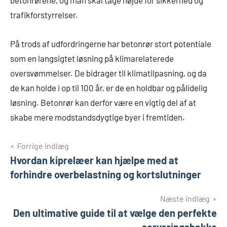
betonrørene, og man skal tage højde for sikkerhed og
trafikforstyrrelser.
På trods af udfordringerne har betonrør stort potentiale
som en langsigtet løsning på klimarelaterede
oversvømmelser. De bidrager til klimatilpasning, og da
de kan holde i op til 100 år, er de en holdbar og pålidelig
løsning. Betonrør kan derfor være en vigtig del af at
skabe mere modstandsdygtige byer i fremtiden.
Indlægsnavigation
Forrige indlæg
Hvordan kiprelæer kan hjælpe med at
forhindre overbelastning og kortslutninger
Næste indlæg
Den ultimative guide til at vælge den perfekte