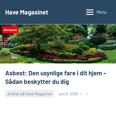
Videre
til
Have Magasinet
Menu
indhold
Annonce
Asbest: Den usynlige fare i dit hjem –
Sådan beskytter du dig
Artikler på Have Magasinet
juni 5, 2025