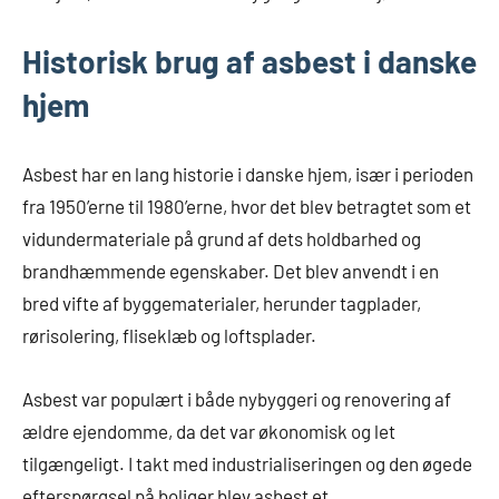
Historisk brug af asbest i danske
hjem
Asbest har en lang historie i danske hjem, især i perioden
fra 1950’erne til 1980’erne, hvor det blev betragtet som et
vidundermateriale på grund af dets holdbarhed og
brandhæmmende egenskaber. Det blev anvendt i en
bred vifte af byggematerialer, herunder tagplader,
rørisolering, fliseklæb og loftsplader.
Asbest var populært i både nybyggeri og renovering af
ældre ejendomme, da det var økonomisk og let
tilgængeligt. I takt med industrialiseringen og den øgede
efterspørgsel på boliger blev asbest et